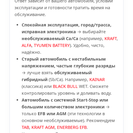
Ответ зависит от вашего автомобиля, условий
эксплуатации и готовности тратить время на
обслуживание.
Спокойная эксплуатация, город/трасса,
исправная электроника
→ выбирайте
необслуживаемый Ca/Ca
(например,
KRAFT
,
ALFA
,
TYUMEN BATTERY
). Удобно, чисто,
надёжно.
Старый автомобиль с нестабильным
напряжением, частые глубокие разряды
→ лучше взять
обслуживаемый
гибридный
(Sb/Ca). Например,
KAINAR
(классика) или
BLACK BULL
WET. Сможете
контролировать уровень и доливать воду.
Автомобиль с системой Start-Stop или
большим количеством электроники
→
только
EFB или AGM
(эти технологии в
основном необслуживаемые). Рекомендуем
TAB
,
KRAFT AGM
,
ENERBERG EFB
.