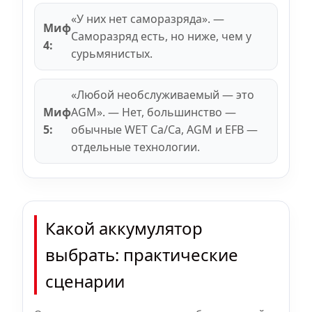
«У них нет саморазряда». —
Миф
Саморазряд есть, но ниже, чем у
4:
сурьмянистых.
«Любой необслуживаемый — это
Миф
AGM». — Нет, большинство —
5:
обычные WET Ca/Ca, AGM и EFB —
отдельные технологии.
Какой аккумулятор
выбрать: практические
сценарии