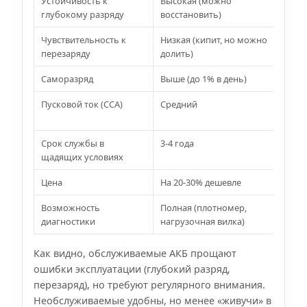
Устойчивость к
Высокая (можно
Н
глубокому разряду
восстановить)
в
Чувствительность к
Низкая (кипит, но можно
В
перезаряду
долить)
н
Саморазряд
Выше (до 1% в день)
Н
Пусковой ток (CCA)
Средний
В
ё
Срок службы в
3-4 года
4
щадящих условиях
Цена
На 20-30% дешевле
Д
Возможность
Полная (плотномер,
Т
диагностики
нагрузочная вилка)
м
Как видно, обслуживаемые АКБ прощают
ошибки эксплуатации (глубокий разряд,
перезаряд), но требуют регулярного внимания.
Необслуживаемые удобны, но менее «живучи» в