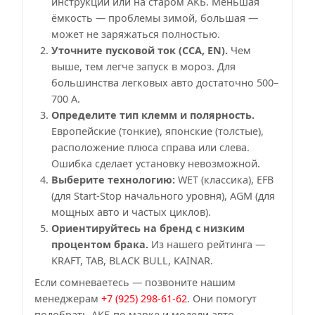
инструкции или на старом АКБ. Меньшая
ёмкость — проблемы зимой, большая —
может не заряжаться полностью.
Уточните пусковой ток (CCA, EN).
Чем
выше, тем легче запуск в мороз. Для
большинства легковых авто достаточно 500–
700 А.
Определите тип клемм и полярность.
Европейские (тонкие), японские (толстые),
расположение плюса справа или слева.
Ошибка сделает установку невозможной.
Выберите технологию:
WET (классика), EFB
(для Start-Stop начального уровня), AGM (для
мощных авто и частых циклов).
Ориентируйтесь на бренд с низким
процентом брака.
Из нашего рейтинга —
KRAFT, TAB, BLACK BULL, KAINAR.
Если сомневаетесь — позвоните нашим
менеджерам
+7 (925) 298-61-62
. Они помогут
подобрать АКБ по марке и модели авто.