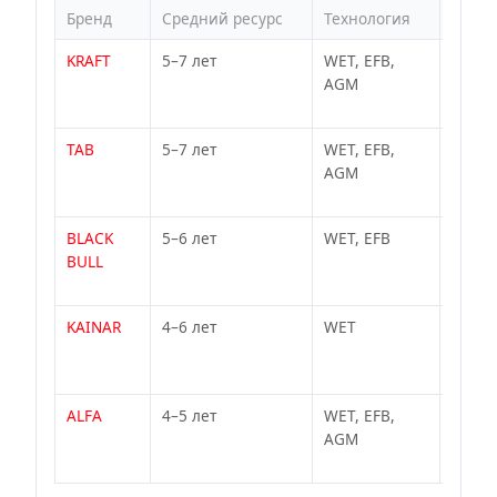
Бренд
Средний ресурс
Технология
Особе
KRAFT
5–7 лет
WET, EFB,
Бывш
AGM
бренд
Clario
TAB
5–7 лет
WET, EFB,
Европ
AGM
качес
проце
BLACK
5–6 лет
WET, EFB
Усиле
BULL
для т
услов
KAINAR
4–6 лет
WET
Казах
отлич
мороз
ALFA
4–5 лет
WET, EFB,
Бюдж
AGM
сегме
пуско