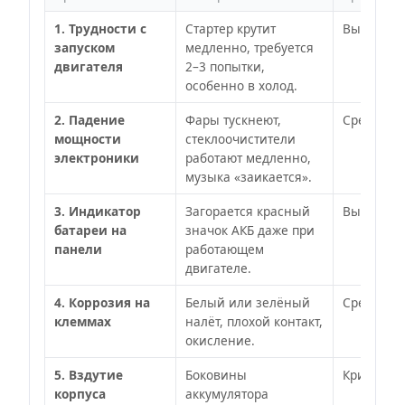
1. Трудности с
Стартер крутит
Высокая
запуском
медленно, требуется
двигателя
2–3 попытки,
особенно в холод.
2. Падение
Фары тускнеют,
Средняя
мощности
стеклоочистители
электроники
работают медленно,
музыка «заикается».
3. Индикатор
Загорается красный
Высокая
батареи на
значок АКБ даже при
панели
работающем
двигателе.
4. Коррозия на
Белый или зелёный
Средняя
клеммах
налёт, плохой контакт,
окисление.
5. Вздутие
Боковины
Критическ
корпуса
аккумулятора