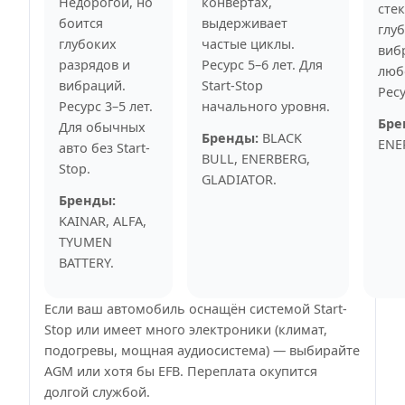
Недорогой, но
конвертах,
сте
боится
выдерживает
глу
глубоких
частые циклы.
виб
разрядов и
Ресурс 5–6 лет. Для
люб
вибраций.
Start-Stop
Ресу
Ресурс 3–5 лет.
начального уровня.
Бре
Для обычных
Бренды:
BLACK
ENE
авто без Start-
BULL, ENERBERG,
Stop.
GLADIATOR.
Бренды:
KAINAR, ALFA,
TYUMEN
BATTERY.
Если ваш автомобиль оснащён системой Start-
Stop или имеет много электроники (климат,
подогревы, мощная аудиосистема) — выбирайте
AGM или хотя бы EFB. Переплата окупится
долгой службой.