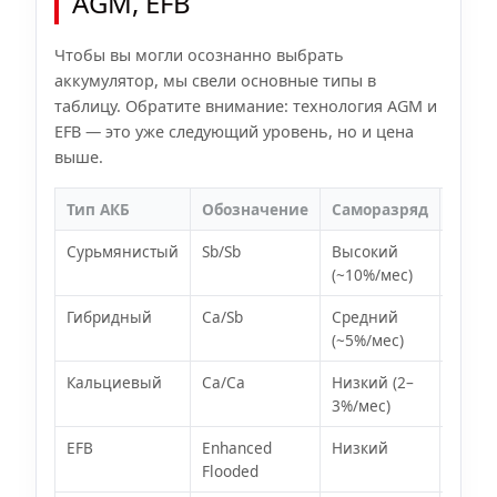
AGM, EFB
Чтобы вы могли осознанно выбрать
аккумулятор, мы свели основные типы в
таблицу. Обратите внимание: технология AGM и
EFB — это уже следующий уровень, но и цена
выше.
Тип АКБ
Обозначение
Саморазряд
Обсл
Сурьмянистый
Sb/Sb
Высокий
Да (д
(~10%/мес)
Гибридный
Ca/Sb
Средний
Части
(~5%/мес)
Кальциевый
Ca/Ca
Низкий (2–
Необ
3%/мес)
EFB
Enhanced
Низкий
Необ
Flooded