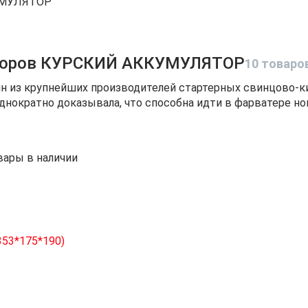
УМУЛЯТОР
торов КУРСКИЙ АККУМУЛЯТОР
10 товаро
н из крупнейших производителей стартерных свинцово-ки
днократно доказывала, что способна идти в фарватере н
вары в наличии
53*175*190)