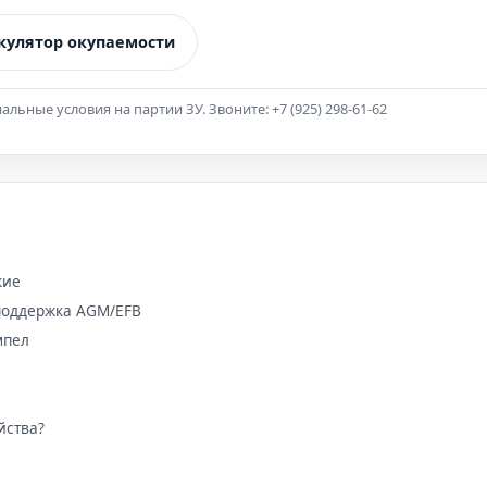
кулятор окупаемости
ьные условия на партии ЗУ. Звоните: +7 (925) 298-61-62
кие
 поддержка AGM/EFB
мпел
йства?