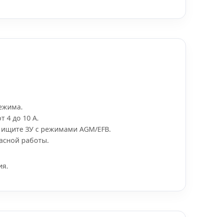
режима.
 4 до 10 А.
, ищите ЗУ с режимами AGM/EFB.
асной работы.
ия.