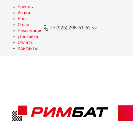
Бренды
Акции
Блог
О нас
+7 (925) 298-61-62
Рекламация
Доставка
Оплата
+7 (925) 298-61-62
Контакты
ОПТ
+7 (999) 767-64-10
Розница
sales@rimbat.ru
Пн - Вс: 09:00 - 20:00
Режим работы склада:
Пн - Чт: 08:30 - 18:00
Пт: 08:30 - 17:30
Можайское ш., 165, стр. 1,
рабочий посёлок
Новоивановское