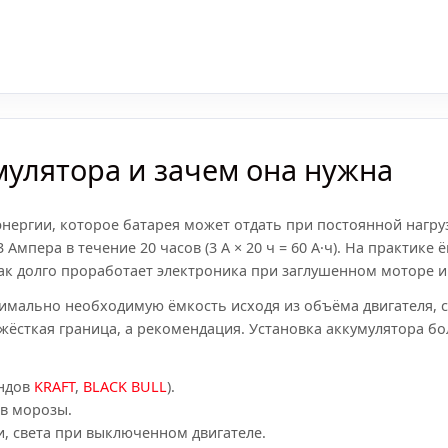
мулятора и зачем она нужна
нергии, которое батарея может отдать при постоянной нагрузк
Ампера в течение 20 часов (3 А × 20 ч = 60 А·ч). На практике
как долго проработает электроника при заглушенном моторе и
ально необходимую ёмкость исходя из объёма двигателя, ст
 жёсткая граница, а рекомендация. Установка аккумулятора б
ендов
KRAFT
,
BLACK BULL
).
 в морозы.
, света при выключенном двигателе.