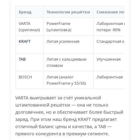
Бренд
Технология решётки
Снижение потери в
VARTA
PowerFrame
Лабиринтная крышка
(оригинал)
(штамповка)
потери -90%
KRAFT
Литая усиленная
Стандартная крышка
TAB
Литая с кальциевым
Улучшенная
сплавом
BOSCH
Литая (аналог
Лабиринтная
PowerFrame у S5/S6)
VARTA выигрывает за счёт уникальной
штампованной решётки — она не только
долговечнее, но и обеспечивает более быстрый
заряд. При этом наш бренд KRAFT предлагает
отличный баланс цены и качества, а TAB —
прямого конкурента в премиум-сегменте.