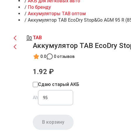
/
АКБ для легковых авто
/
По бренду
/
Аккумуляторы TAB оптом
/
Аккумулятор TAB EcoDry Stop&Go AGM 95 R (85
TAB
Аккумулятор TAB EcoDry Sto
0.0
0 отзывов
1.92 ₽
Сдаю старый АКБ
Ah
В корзину