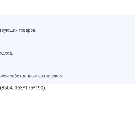
твующих товаров.
одход.
аруси собственным автопарком.
850A, 353*175*190).