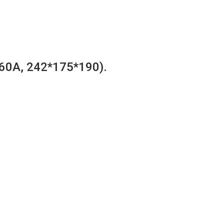
.
60A, 242*175*190).