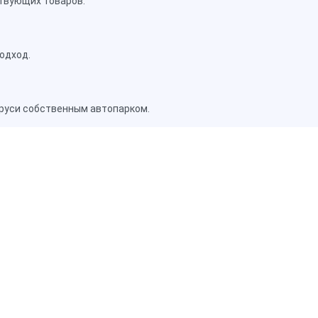
твующих товаров.
одход.
аруси собственным автопарком.