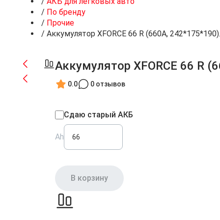
/
АКБ для легковых авто
/
По бренду
/
Прочие
/
Аккумулятор XFORCE 66 R (660A, 242*175*190)
Аккумулятор XFORCE 66 R (6
0.0
0 отзывов
Сдаю старый АКБ
Ah
В корзину