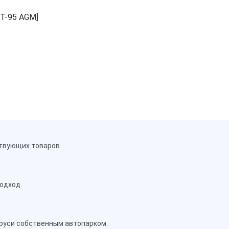
СТ-95 AGM]
твующих товаров.
одход.
аруси собственным автопарком.