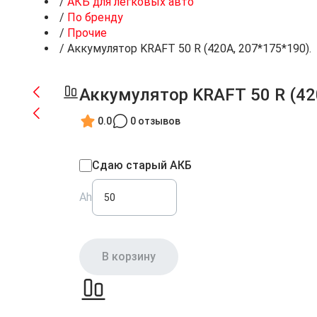
/
АКБ для легковых авто
/
По бренду
/
Прочие
/
Аккумулятор KRAFT 50 R (420A, 207*175*190).
Аккумулятор KRAFT 50 R (42
0.0
0 отзывов
Сдаю старый АКБ
Ah
В корзину