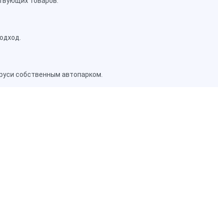
твующих товаров.
одход.
аруси собственным автопарком.