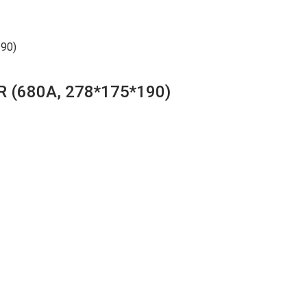
190)
R (680A, 278*175*190)