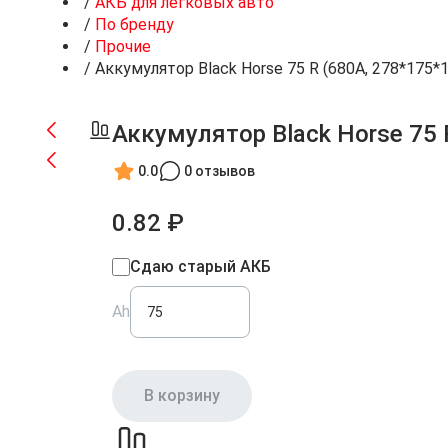
/
АКБ для легковых авто
/
По бренду
/
Прочие
/
Аккумулятор Black Horse 75 R (680A, 278*175*
Аккумулятор Black Horse 75 
0.0
0 отзывов
0.82 ₽
Сдаю старый АКБ
Ah
В корзину