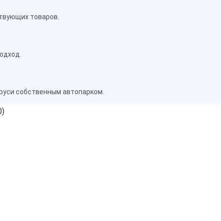
твующих товаров.
одход.
аруси собственным автопарком.
0)