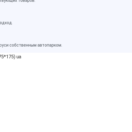
твующих товаров.
одход.
аруси собственным автопарком.
75*175) ua