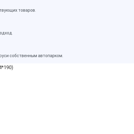
твующих товаров.
одход.
аруси собственным автопарком.
4*190)