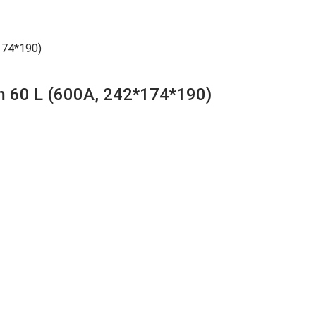
174*190)
 60 L (600A, 242*174*190)