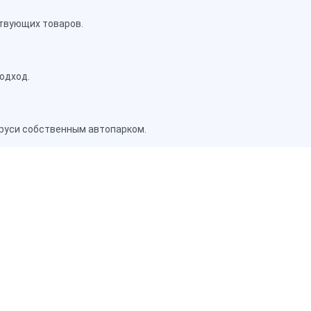
твующих товаров.
одход.
аруси собственным автопарком.