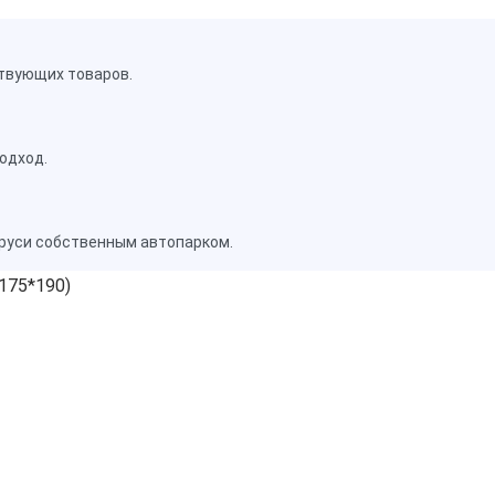
твующих товаров.
одход.
аруси собственным автопарком.
*175*190)