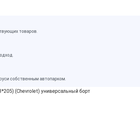
твующих товаров.
одход.
аруси собственным автопарком.
3*205) (Chevrolet) универсальный борт