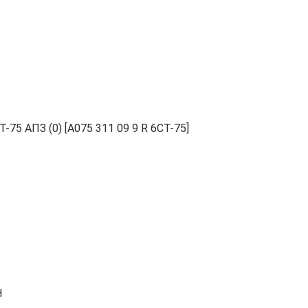
75 АПЗ (0) [A075 311 09 9 R 6CT-75]
Н