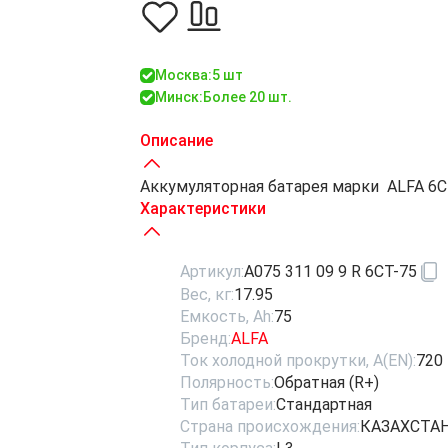
Москва:
5 шт
Минск:
Более 20 шт.
Описание
Аккумуляторная батарея марки ALFA 6СТ-
Характеристики
Артикул:
A075 311 09 9 R 6CT-75
Вес, кг:
17.95
Емкость, Ah:
75
Бренд:
ALFA
Ток холодной прокрутки, A(EN):
720
Полярность:
Обратная (R+)
Тип батареи:
Стандартная
Страна происхождения:
КАЗАХСТА