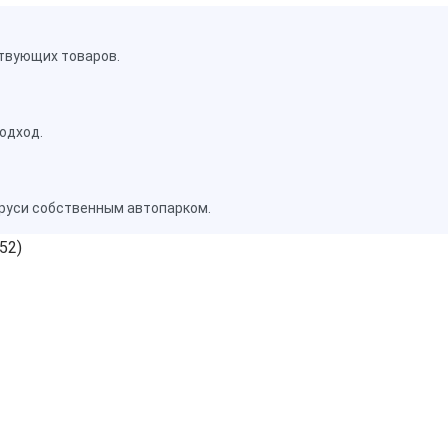
твующих товаров.
одход.
аруси собственным автопарком.
52)