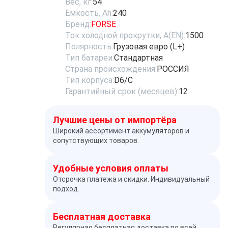
Вес, кг:
54
Емкость, Ah:
240
Бренд:
FORSE
Ток холодной прокрутки, A(EN):
1500
Полярность:
Грузовая евро (L+)
Тип батареи:
Стандартная
Страна происхождения:
РОССИЯ
Тип корпуса:
D6/C
Гарантийный срок (месяцев):
12
Лучшие цены от импортёра
Широкий ассортимент аккумуляторов и
сопутствующих товаров.
Удобные условия оплаты
Отсрочка платежа и скидки. Индивидуальный
подход.
Бесплатная доставка
Регулярная бесплатная доставка по всей