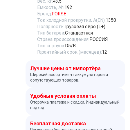
Вес, кг:
43.5
Емкость, Ah:
192
Бренд:
FORSE
Ток холодной прокрутки, A(EN):
1350
Полярность:
Грузовая евро (L+)
Тип батареи:
Стандартная
Страна происхождения:
РОССИЯ
Тип корпуса:
D5/B
Гарантийный срок (месяцев):
12
Лучшие цены от импортёра
Широкий ассортимент аккумуляторов и
сопутствующих товаров.
Удобные условия оплаты
Отсрочка платежа и скидки. Индивидуальный
подход.
Бесплатная доставка
Регулярная бесплатная доставка по всей