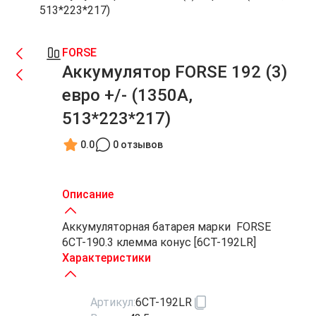
513*223*217)
FORSE
Аккумулятор FORSE 192 (3)
евро +/- (1350A,
513*223*217)
0.0
0 отзывов
Описание
Аккумуляторная батарея марки FORSE
6СТ-190.3 клемма конус [6СТ-192LR]
Характеристики
Артикул:
6СТ-192LR