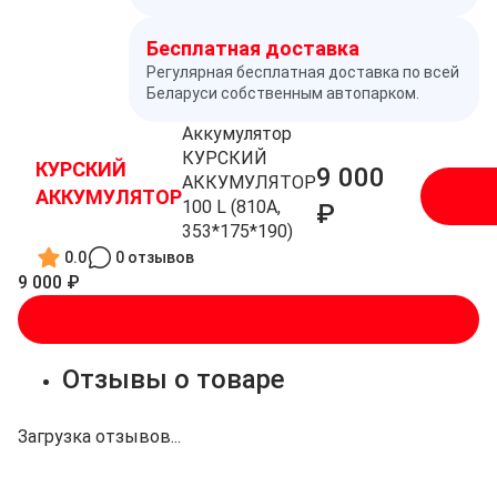
Бесплатная доставка
Регулярная бесплатная доставка по всей
Беларуси собственным автопарком.
Аккумулятор
КУРСКИЙ
КУРСКИЙ
9 000
АККУМУЛЯТОР
АККУМУЛЯТОР
В ко
100 L (810A,
₽
353*175*190)
0.0
0 отзывов
9 000 ₽
В корзину
Отзывы о товаре
Загрузка отзывов...