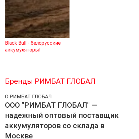
Black Bull - белорусские
аккумуляторы!
Мото аккумуляторы в
РИМБАТ
за
RRR
яжены!
Бренды РИМБАТ ГЛОБАЛ
Перейти к покупкам
Узнать дату производства АКБ
О РИМБАТ ГЛОБАЛ
ООО "РИМБАТ ГЛОБАЛ" —
надежный оптовый поставщик
аккумуляторов со склада в
Москве