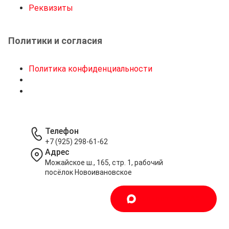
Реквизиты
ли
её
менять.
Политики и согласия
Политика конфиденциальности
Телефон
+7 (925) 298-61-62
Адрес
Можайское ш., 165, стр. 1, рабочий
посёлок Новоивановское
Написать в MAX